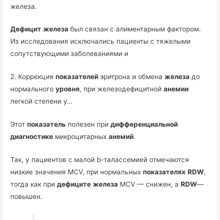
железа.
Дефицит
железа
был связан с алиментарным фактором.
Из исследования исключались пациенты с тяжелыми
сопутствующими заболеваниями и
2. Коррекция
показателей
эритрона и обмена
железа
до
нормального
уровня
, при железодефицитной
анемии
легкой степени у…
Этот
показатель
полезен при
дифференциальной
диагностике
микроцитарных
анемий
.
Так, у пациентов с малой b-талассемией отмечаются
низкие значения MCV, при нормальных
показателях
RDW
,
тогда как при
дефиците
железа
MCV — снижен, а
RDW
—
повышен.