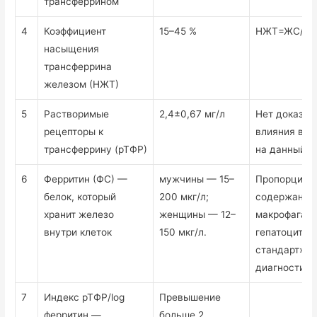
трансферрином
4
Коэффициент
15–45 %
НЖТ=ЖС/ОЖ
насыщения
трансферрина
железом (НЖТ)
5
Растворимые
2,4±0,67 мг/л
Нет доказан
рецепторы к
влияния вос
трансферрину (рТФР)
на данный п
6
Ферритин (ФС) —
мужчины — 15–
Пропорцион
белок, который
200 мкг/л;
содержанию
хранит железо
женщины — 12–
макрофагах 
внутри клеток
150 мкг/л.
гепатоцитах,
стандарт»
диагностик
7
Индекс рТФР/log
Превышение
ферритин —
больше 2