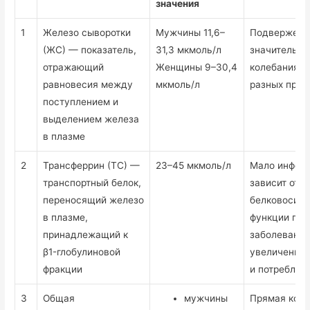
значения
1
Железо сыворотки
Мужчины 11,6–
Подвержено
(ЖС) — показатель,
31,3 мкмоль/л
значительн
отражающий
Женщины 9–30,4
колебаниям 
равновесия между
мкмоль/л
разных прич
поступлением и
выделением железа
в плазме
2
Трансферрин (ТС) —
23–45 мкмоль/л
Мало информ
транспортный белок,
зависит от 
переносящий железо
белковосинт
в плазме,
функции печ
принадлежащий к
заболеваний
β1-глобулиновой
увеличенной
фракции
и потреблен
3
Общая
мужчины
Прямая корр