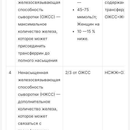
железосвязывающая
—
содержание
способность
45–75
трансферри
сыворотки (ОЖСС) —
мкмоль/л;
ОЖСС=ЖС+
максимальное
Женщин на
количество железа,
10 —15 %
которое может
ниже.
присоединить
трансферрин до
полного насыщения
4
Ненасыщенная
2/3 от ОЖСС
НСЖЖ=ОЖС
железосвязывающая
способность
сыворотки (НЖСС) —
дополнительное
количество железа,
которое может
связаться с